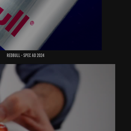
REdbull - spec ad 2024